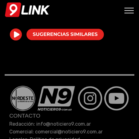
Atención!
Este programa no cuenta con episodios.
CONTACTO
Redacción: info
@
noticiero9.com.ar
Comercial: comercial
@
noticiero9.com.ar