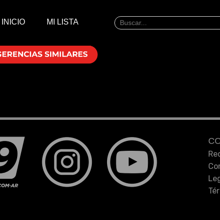
ograma no cuenta con episodios.
INICIO
MI LISTA
C
Red
Com
Le
Tér