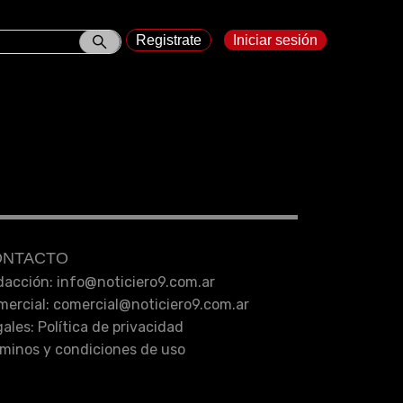
Registrate
Iniciar sesión
ONTACTO
acción: info
@
noticiero9.com.ar
ercial: comercial
@
noticiero9.com.ar
gales:
Política de privacidad
minos y condiciones de uso