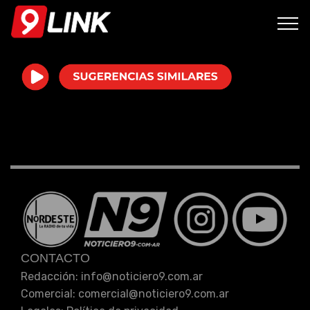
Atención!
Este programa no cuenta con episodios.
CONTACTO
Redacción: info
@
noticiero9.com.ar
Comercial: comercial
@
noticiero9.com.ar