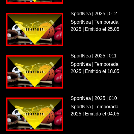
SportNea | 2025 | 012
SportNea | Temporada
2025 | Emitido el 25.05
SportNea | 2025 | 011
SportNea | Temporada
2025 | Emitido el 18.05
SportNea | 2025 | 010
SportNea | Temporada
2025 | Emitido el 04.05