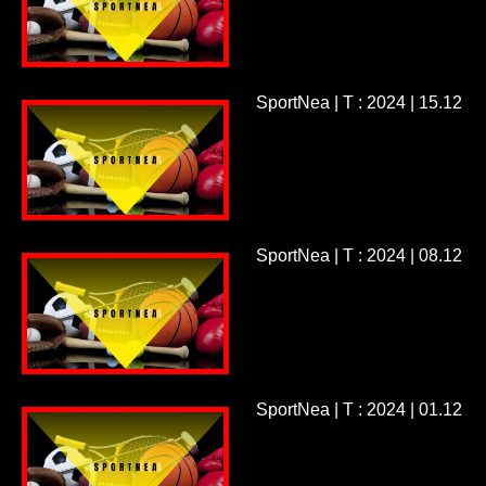
SportNea | T : 2024 | 15.12
SportNea | T : 2024 | 08.12
SportNea | T : 2024 | 01.12