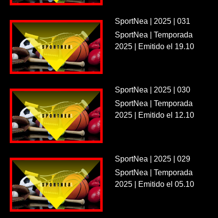
SportNea | 2025 | 031
SportNea | Temporada
2025 | Emitido el 19.10
SportNea | 2025 | 030
SportNea | Temporada
2025 | Emitido el 12.10
SportNea | 2025 | 029
SportNea | Temporada
2025 | Emitido el 05.10