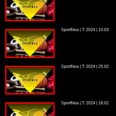
SportNea | T: 2024 | 10.03
SportNea | T: 2024 | 25.02
SportNea | T: 2024 | 18.02