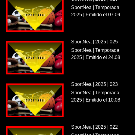
SportNea | Temporada
2025 | Emitido el 07.09
SportNea | 2025 | 025
SportNea | Temporada
2025 | Emitido el 24.08
SportNea | 2025 | 023
SportNea | Temporada
2025 | Emitido el 10.08
SportNea | 2025 | 022