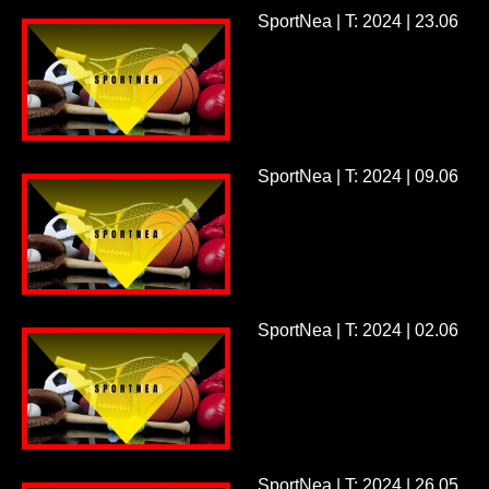
SportNea | T: 2024 | 23.06
SportNea | T: 2024 | 09.06
SportNea | T: 2024 | 02.06
SportNea | T: 2024 | 26.05