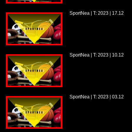
SportNea | T: 2023 | 17.12
SportNea | T: 2023 | 10.12
SportNea | T: 2023 | 03.12