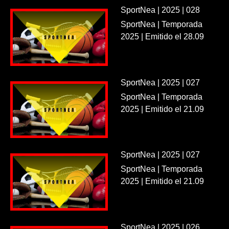
SportNea | 2025 | 028
SportNea | Temporada
2025 | Emitido el 28.09
SportNea | 2025 | 027
SportNea | Temporada
2025 | Emitido el 21.09
SportNea | 2025 | 027
SportNea | Temporada
2025 | Emitido el 21.09
SportNea | 2025 | 026