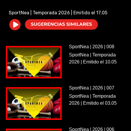
i
SportNea | Temporada 2026 | Emitido el 17.05
d
e
SportNea | 2026 | 008
o
SportNea | Temporada
2026 | Emitido el 10.05
SportNea | 2026 | 007
SportNea | Temporada
2026 | Emitido el 03.05
SportNea | 2026 | 006