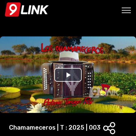
P
l
a
y
Chamameceros | T : 2025 | 003
V