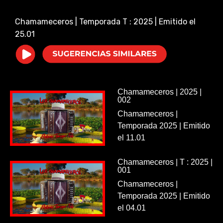
i
Chamameceros | Temporada T : 2025 | Emitido el
25.01
d
e
o
Chamameceros | 2025 |
002
Chamameceros |
Temporada 2025 | Emitido
el 11.01
Chamameceros | T : 2025 |
001
Chamameceros |
Temporada 2025 | Emitido
el 04.01