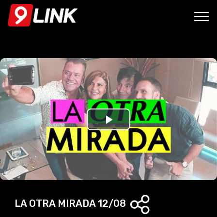
P
l
a
y
LA OTRA MIRADA 12/08
V