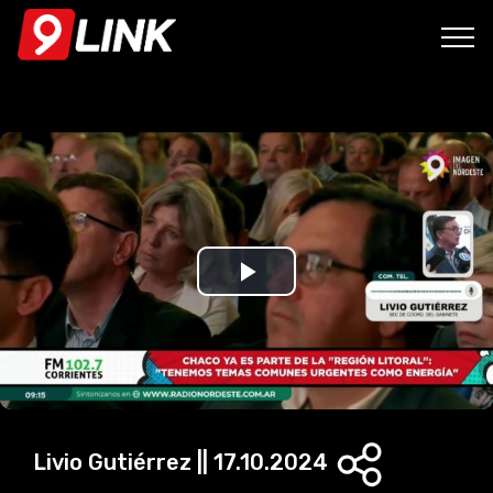
P
l
a
y
Livio Gutiérrez || 17.10.2024
V