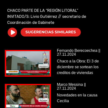
i
CHACO PARTE DE LA “REGIÓN LITORAL”
INVITADO/S: Livio Gutiérrez // secretario de
d
Coordinación de Gabinete
e
o
Fernando Berecoechea ||
27.11.2024
Chaco a la Obra: El 3 de
diciembre se sortean los
creditos de viviendas
Marco Messina ||
27.11.2024
Novedades en la causa
Cecilia