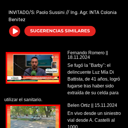
i
INVITADO/S: Paolo Sussini // Ing. Agr. INTA Colonia
Benitez
d
e
o
Fernando Romero ||
18.11.2024
Se fugó la "Barby": el
delincuente Luz Mía Di
Battista, de 41 años, logró
fugarse tras haber sido
extraída de su celda para
utilizar el sanitario.
Belen Ortiz || 15.11.2024
En vivo desde un siniestro
vial desde A. Castelli al
1000