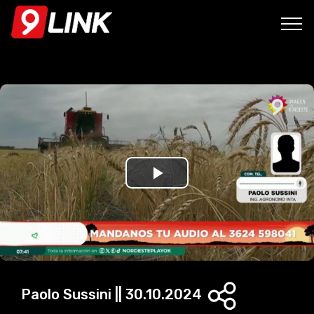
P
l
a
y
Paolo Sussini || 30.10.2024
V