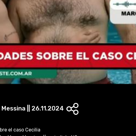
l
a
y
V
i
d
e
o
Messina || 26.11.2024
re el caso Cecilia