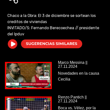
i
Chaco a la Obra: El 3 de diciembre se sortean los
d
creditos de viviendas
INVITADO/S: Fernando Berecoechea // presidente
e
del Ipduv
o
Marco Messina ||
27.11.2024
Novedades en la causa
Cecilia
Renzo Pantich ||
27.11.2024
Boca vs. Vélez, por la