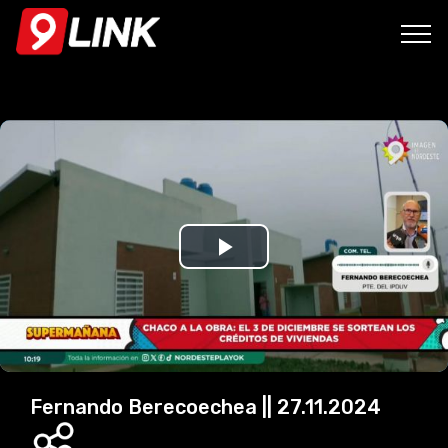
P
l
a
y
Fernando Berecoechea || 27.11.2024
V