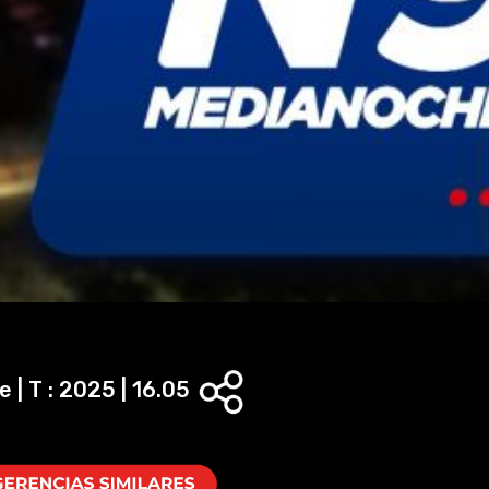
l
a
y
V
i
d
e
o
 | T : 2025 | 16.05