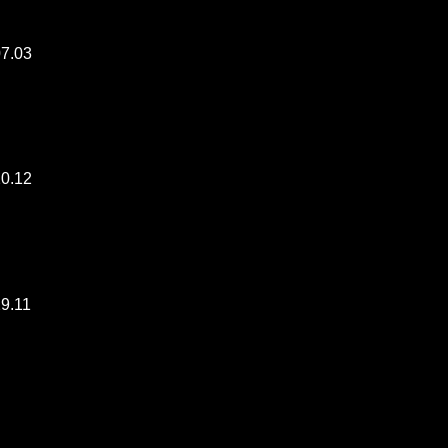
07.03
20.12
29.11