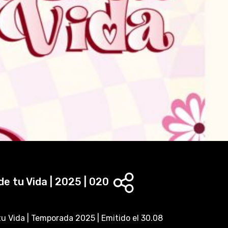
l
a
y
V
i
d
e
o
de tu Vida | 2025 | 020
tu Vida | Temporada 2025 | Emitido el 30.08