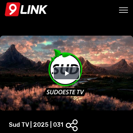
P
l
a
y
Sud TV | 2025 | 031
V