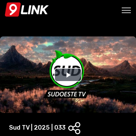
P
l
a
y
Sud TV | 2025 | 033
V