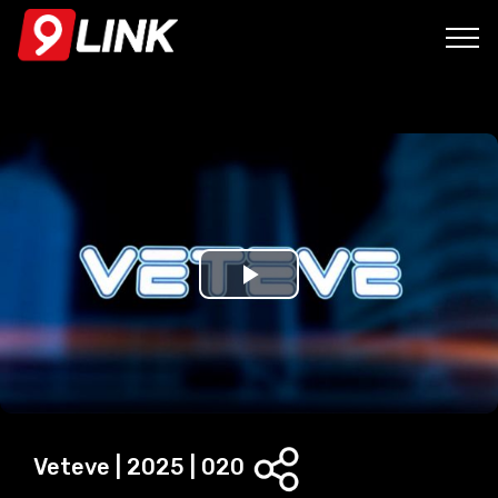
P
l
a
y
Veteve | 2025 | 020
V