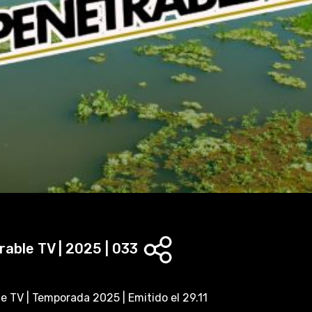
l
a
y
V
i
d
e
o
rable TV | 2025 | 033
e TV | Temporada 2025 | Emitido el 29.11