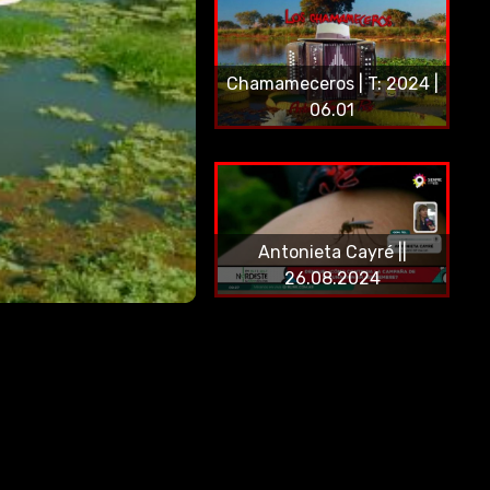
Chamameceros | T: 2024 |
06.01
Antonieta Cayré ||
26.08.2024