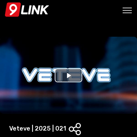
P
l
a
y
Veteve | 2025 | 021
V