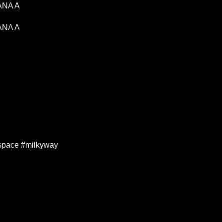
NA A
NA A
space #milkyway