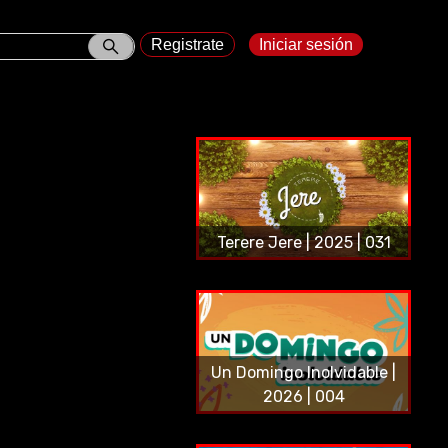
Registrate
Iniciar sesión
Terere Jere | 2025 | 031
Un Domingo Inolvidable |
2026 | 004