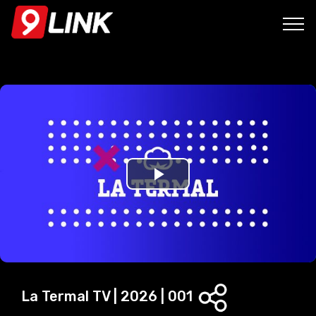
P
l
a
y
La Termal TV | 2026 | 001
V