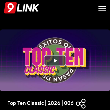
P
l
a
y
Top Ten Classic | 2026 | 006
V