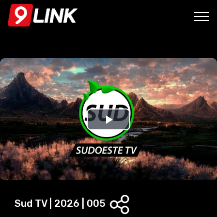
P
l
a
y
Sud TV | 2026 | 005
V