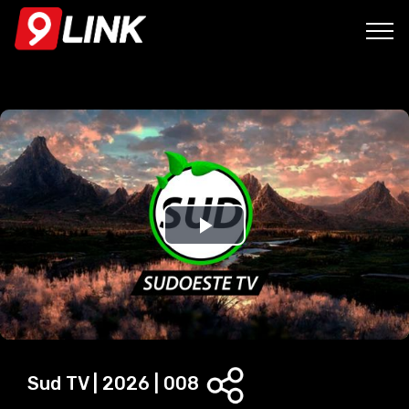
P
l
a
y
Sud TV | 2026 | 008
V