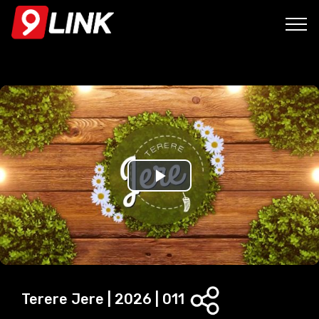
P
l
a
y
Terere Jere | 2026 | 011
V