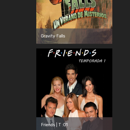
Gravity Falls
Friends | T :01